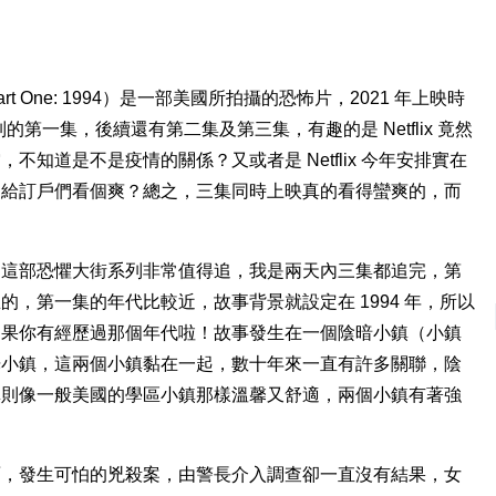
 Part One: 1994）是一部美國所拍攝的恐怖片，2021 年上映時
系列的第一集，後續還有第二集及第三集，有趣的是 Netflix 竟然
知道是不是疫情的關係？又或者是 Netflix 今年安排實在
架給訂戶們看個爽？總之，三集同時上映真的看得蠻爽的，而
，這部恐懼大街系列非常值得追，我是兩天內三集都追完，第
，第一集的年代比較近，故事背景就設定在 1994 年，所以
如果你有經歷過那個年代啦！故事發生在一個陰暗小鎮（小鎮
光小鎮，這兩個小鎮黏在一起，數十年來一直有許多關聯，陰
鎮則像一般美國的學區小鎮那樣溫馨又舒適，兩個小鎮有著強
面，發生可怕的兇殺案，由警長介入調查卻一直沒有結果，女