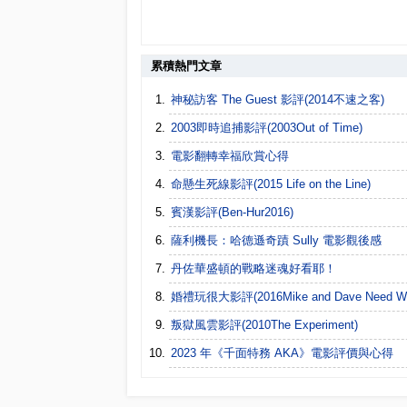
累積熱門文章
神秘訪客 The Guest 影評(2014不速之客)
2003即時追捕影評(2003Out of Time)
電影翻轉幸福欣賞心得
命懸生死線影評(2015 Life on the Line)
賓漢影評(Ben-Hur2016)
薩利機長：哈德遜奇蹟 Sully 電影觀後感
丹佐華盛頓的戰略迷魂好看耶！
婚禮玩很大影評(2016Mike and Dave Need Wed
叛獄風雲影評(2010The Experiment)
2023 年《千面特務 AKA》電影評價與心得