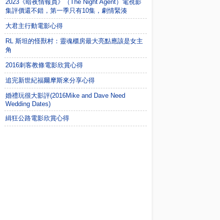
2023《暗夜情報員》（The Night Agent）電視影
集評價還不錯，第一季只有10集，劇情緊湊
大君主行動電影心得
RL 斯坦的怪獸村：靈魂櫃房最大亮點應該是女主
角
2016刺客教條電影欣賞心得
追完新世紀福爾摩斯來分享心得
婚禮玩很大影評(2016Mike and Dave Need
Wedding Dates)
緝狂公路電影欣賞心得