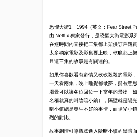
恐懼大街1：1994（英文：Fear Street
由 Netflix 獨家發行，是恐懼大街電影
在短時間內直接把三集都上架供訂戶觀賞，不
太多獨家電影及影集要上映，乾脆都上
且這三集的故事是有關連的。
如果你喜歡看有劇情又砍砍殺殺的電影
一天看兩集，晚上睡覺都做夢，挺有意思的
場景可以讓各位回位一下當年的景物，
名稱就真的叫陰暗小鎮），隔壁就是陽
暗小鎮總是發生不好的事情，而陽光小
烈的對比。
故事劇情引導觀眾進入陰暗小鎮的黑暗