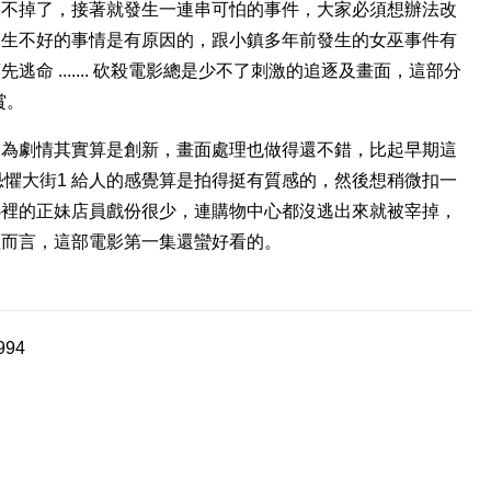
看來是躲不掉了，接著就發生一連串可怕的事件，大家必須想辦法改
發生不好的事情是有原因的，跟小鎮多年前發生的女巫事件有
命 ....... 砍殺電影總是少不了刺激的追逐及畫面，這部分
賞。
因為劇情其實算是創新，畫面處理也做得還不錯，比起早期這
恐懼大街1 給人的感覺算是拍得挺有質感的，然後想稍微扣一
心裡的正妹店員戲份很少，連購物中心都沒逃出來就被宰掉，
體而言，這部電影第一集還蠻好看的。
994