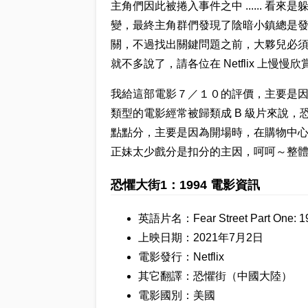
主角們因此被捲入事件之中 ...... 
變，最終主角群們發現了陰暗小鎮總是
關，不過找出關鍵問題之前，大夥兒必須先逃
就不多說了，請各位在 Netflix 上慢慢欣
我給這部電影７／１０的評價，主要是
類型的電影經常被歸類成 B 級片來說，
點點分，主要是因為開場時，在購物中
正妹太少戲分是扣分的主因，呵呵～整
恐懼大街1：1994 電影資訊
英語片名：Fear Street Part One: 1
上映日期：2021年7月2日
電影發行：Netflix
其它翻譯：恐懼街（中國大陸）
電影國別：美國