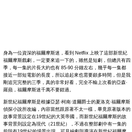
身為一位資深的福爾摩斯迷，看到 Netflix 上映了這部新世紀
福爾摩斯戲劇，一定要來追一下的，雖然是短劇，但總共有四
季，每一集的片長大約也有 85-90 分鐘左右，幾乎每一集都
接近一部短電影的長度，所以追起來也需要頗多時間，但是我
剛追完完整的三季，真的非常好看，完全不輸上次看的亞森·
羅蘋，福爾摩斯迷千萬不要錯過。
新世紀福爾摩斯是根據亞瑟·柯南·道爾爵士的夏洛克·福爾摩斯
偵探小說所改編，內容當然跟原著不太一樣，畢竟原著版本的
故事背景設定在19世紀的大英帝國，而新世紀福爾摩斯的故
事背景則設定為現代（21世紀），不過在整部劇中有一集的
前段有19世紀的場景出現，可見編劇與導演在新世紀福爾摩