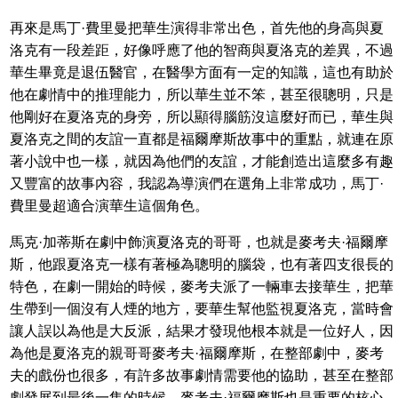
再來是馬丁·費里曼把華生演得非常出色，首先他的身高與夏
洛克有一段差距，好像呼應了他的智商與夏洛克的差異，不過
華生畢竟是退伍醫官，在醫學方面有一定的知識，這也有助於
他在劇情中的推理能力，所以華生並不笨，甚至很聰明，只是
他剛好在夏洛克的身旁，所以顯得腦筋沒這麼好而已，華生與
夏洛克之間的友誼一直都是福爾摩斯故事中的重點，就連在原
著小說中也一樣，就因為他們的友誼，才能創造出這麼多有趣
又豐富的故事內容，我認為導演們在選角上非常成功，馬丁·
費里曼超適合演華生這個角色。
馬克·加蒂斯在劇中飾演夏洛克的哥哥，也就是麥考夫·福爾摩
斯，他跟夏洛克一樣有著極為聰明的腦袋，也有著四支很長的
特色，在劇一開始的時候，麥考夫派了一輛車去接華生，把華
生帶到一個沒有人煙的地方，要華生幫他監視夏洛克，當時會
讓人誤以為他是大反派，結果才發現他根本就是一位好人，因
為他是夏洛克的親哥哥麥考夫·福爾摩斯，在整部劇中，麥考
夫的戲份也很多，有許多故事劇情需要他的協助，甚至在整部
劇發展到最後一集的時候，麥考夫·福爾摩斯也是重要的核心