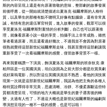
斯的內容呈現上還是有向原著致敬的意味，整部劇的故事發展
前後呼應，從一開始就清楚描述出夏洛克·福爾摩斯的人格特
質，以及華生的那種有點不聰明又好像有點腦袋，還有非常真
誠，有情有意的退伍軍官特質，進入故事的發展，觀眾可以很
享受夏洛克·福爾摩斯對案情的分析判斷，自己也可以跟著推
理，就像看原著小說一樣的享受，拍攝手法上非常成熟，雖然
筆者看過原著，而且還看過好幾次，不過我並不會因為對原著
很熟就覺得這部新世紀福爾摩斯走味，我甚至覺得這部劇讓我
重新享受了一次看福爾摩斯的感覺，僅管故事背景不一樣。
再來我要稱讚一下演員，飾演夏洛克·福爾摩斯的班奈狄克·康
柏拜區是一位英國演員，坦白說因為之前大部分都是欣賞美劇
或好萊塢電影，所以對這位英國演員並不熟悉，看他的演技展
現第一次就是這部新世紀福爾摩斯，我認為他把主角的各種人
格特質詮釋得非常完美，思慮清晰、冷靜、不優柔寡斷這些特
質都清楚呈現，可惜的地方大概就是華生的妻子遇害後的轉
變，太過有人性了，不過這大概也是新世紀福爾摩斯的編劇與
導演想呈現的一種不一樣的感覺，也是可以啦！