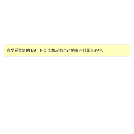
喜愛看電影的 B9，用部落格記錄自己的影評與電影心得。