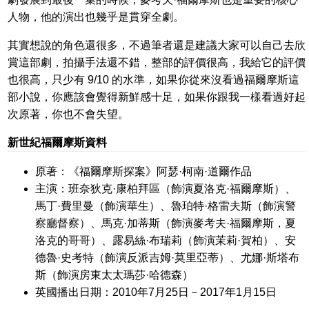
人物，他的演出也幾乎是貫穿全劇。
其實想說的角色還很多，不過筆者還是建議大家可以自己去欣
賞這部劇，拍攝手法還不錯，整部的評價很高，我給它的評價
也很高，只少有 9/10 的水準，如果你從來沒看過福爾摩斯這
部小說，你應該會覺得新鮮感十足，如果你跟我一樣看過好起
次原著，你也不會失望。
新世紀福爾摩斯資料
原著：《福爾摩斯探案》阿瑟·柯南·道爾作品
主演：班奈狄克·康柏拜區（飾演夏洛克·福爾摩斯）、
馬丁·費里曼（飾演華生）、魯珀特·格雷夫斯（飾演警
察廳督察）、馬克·加蒂斯（飾演麥考夫·福爾摩斯，夏
洛克的哥哥）、露易絲·布瑞莉（飾演茉莉·賀柏）、安
德魯·史考特（飾演反派吉姆·莫里亞蒂）、尤娜·斯塔布
斯（飾演房東太太瑪莎·哈德森）
英國播出日期：2010年7月25日－2017年1月15日