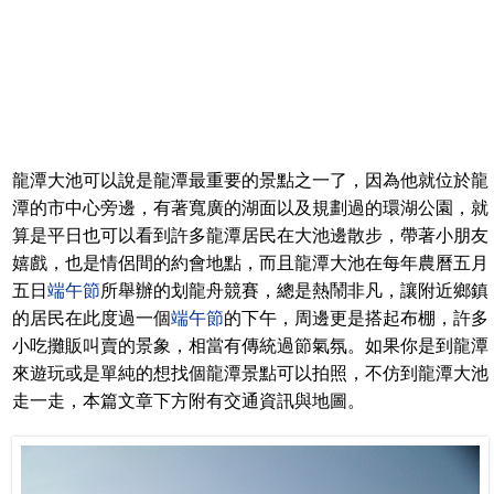
龍潭大池可以說是龍潭最重要的景點之一了，因為他就位於龍
潭的市中心旁邊，有著寬廣的湖面以及規劃過的環湖公園，就
算是平日也可以看到許多龍潭居民在大池邊散步，帶著小朋友
嬉戲，也是情侶間的約會地點，而且龍潭大池在每年農曆五月
五日
端午節
所舉辦的划龍舟競賽，總是熱鬧非凡，讓附近鄉鎮
的居民在此度過一個
端午節
的下午，周邊更是搭起布棚，許多
小吃攤販叫賣的景象，相當有傳統過節氣氛。如果你是到龍潭
來遊玩或是單純的想找個龍潭景點可以拍照，不仿到龍潭大池
走一走，本篇文章下方附有交通資訊與地圖。