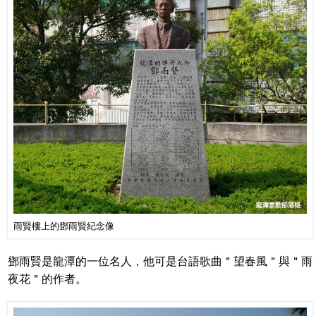
雨賢樓上的鄧雨賢紀念像
鄧雨賢是龍潭的一位名人，他可是台語歌曲＂望春風＂與＂雨
夜花＂的作者。