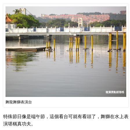
舞龍舞獅表演台
特殊節日像是端午節，這個看台可就有看頭了，舞獅在水上表
演堪稱真功夫。