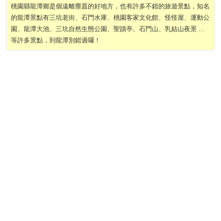
桃園縣龍潭鄉是個遠離塵囂的好地方，也有許多不錯的旅遊景點，知名
的龍潭景點有三坑老街、石門水庫、桃園客家文化館、怪怪屋、運動公
園、龍潭大池、三坑自然生態公園、聖蹟亭、石門山、乳姑山夜景 ...
等許多景點，到龍潭別錯過囉！