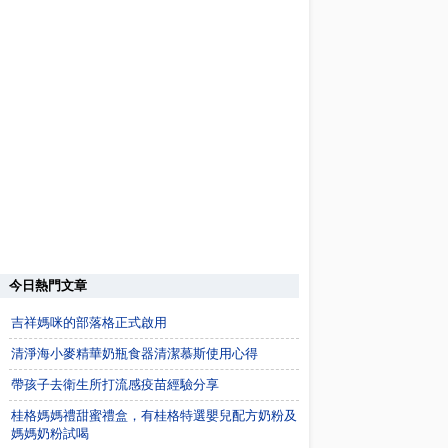
今日熱門文章
吉祥媽咪的部落格正式啟用
清淨海小麥精華奶瓶食器清潔慕斯使用心得
帶孩子去衛生所打流感疫苗經驗分享
桂格媽媽禮甜蜜禮盒，有桂格特選嬰兒配方奶粉及
媽媽奶粉試喝