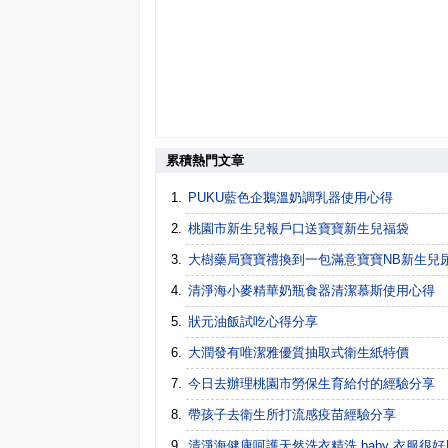
累積熱門文章
PUKU藍色企鵝溫奶調乳器使用心得
桃園市新生兒報戶口送寶寶新生兒福袋
大樹藥局寶寶禮換到一包滿意寶寶NB新生兒
清淨海小麥精華奶瓶食器清潔慕斯使用心得
狀元油飯試吃心得分享
大潤發有唯潔雅優質抽取式衛生紙特價
今日去辦理桃園市勞保生育給付的經驗分享
帶孩子去衛生所打流感疫苗經驗分享
清淨海健康呵護天然洗衣精洗 baby 衣服很好