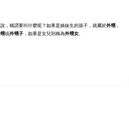
來說，稱謂要叫什麼呢？如果是姊妹生的孩子，就屬於
外甥
，
外甥
或
外甥子
，如果是女兒則稱為
外甥女
。