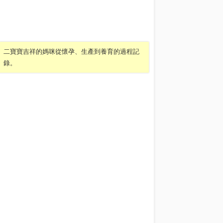
二寶寶吉祥的媽咪從懷孕、生產到養育的過程記
錄。