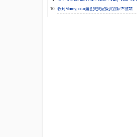
收到Mamypoko滿意寶寶寵愛賀禮尿布整箱