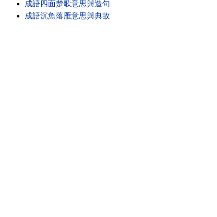
成語四面楚歌意思與造句
成語沉魚落雁意思與典故