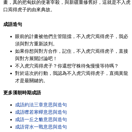
畫，真的把匈奴的使著宰殺，與新疆重修舊好，這就是不入虎
口焉得虎子的由來典故。
成語造句
眼前的計畫被他們主管阻擋，不入虎穴焉得虎子，我必
須與對方重新談判。
如果你想與對方合作，記住，不入虎穴焉得虎子，直接
與對方展開討論吧！
不入虎穴焉得虎子？你還想守株待兔慢慢等待嗎？
對於這次的行動，我認為不入虎穴焉得虎子，直搗黃龍
才是最關鍵的。
更多漢朝時期成語
成語約法三章意思與造句
成語噤若寒蟬意思與造句
成語一丘之貉意思與造句
成語背水一戰意思與造句