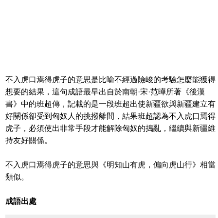
不入虎口焉得虎子的意思是比喻不經過險峻的考驗怎麼能獲得
想要的結果，這句成語最早出自於南朝·宋·范曄所著《後漢
書》中的班超傳，記載的是一段班超出使新疆欲與新疆建立有
好關係卻受到匈奴人的挑撥離間，結果班超認為不入虎口焉得
虎子，必須使出非常手段才能解除匈奴的搗亂，繼續與新疆維
持友好關係。
不入虎口焉得虎子的意思與《明知山有虎，偏向虎山行》相當
類似。
成語出處