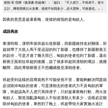
南朝·宋·范曄《後漢書·班超傳》：「超曰：『不入虎穴，不得虎子。當今
之計，獨有因夜以火攻虜，使彼不知我多少，必大震怖，可殄盡也。』」
因夜的意思是趁著夜晚，使彼的彼指的是匈奴人。
成語典故
東漢時期，漢明帝派班超出使新疆，與新疆維持友好關係，班
超就帶了大批人馬千里迢迢的到了新疆，也獲得了新疆鄯善王
的款待，可是才過了幾天而已，匈奴的使者也到了新疆，還在
鄯善王面前扯班超的後腿，說了很多班超與漢朝的壞話，挑撥
離間，因此導致鄯善王不想繼續接見漢朝使者。
班超受到這樣的屈辱當然不可能坐視不管，要能夠解決問題就
必須除掉匈奴的使者，可是漢朝去的使者武力不及匈奴的軍
隊，班超認為不入虎穴焉得虎子，只好趁著夜晚行動，用火攻
匈奴人，製造混亂讓匈奴人不知道漢朝人有多少，這樣必定能
除掉匈奴的使者，果然到了晚上，班超帶領大家實施火攻計