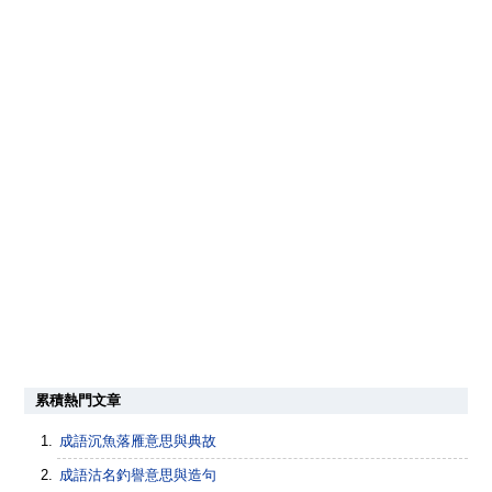
累積熱門文章
成語沉魚落雁意思與典故
成語沽名釣譽意思與造句