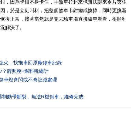
卡鉗，因為卡鉗本身卡住，手煞車拉起來也無法讓來令片夾住
主因，於是立刻叫料，把整個煞車卡鉗總成換掉，同時更換新
全恢復正常，接著當然就是開去驗車場直接驗車看看，很順利
狀況解決了。
.0 行駛中熄火，找拖車回原廠修車紀錄
繳多少？牌照稅+燃料稅總計
.0 儀表手煞車燈會閃或不會熄滅處理
 變速箱離合器制動帶斷裂，無法R檔倒車，維修完成