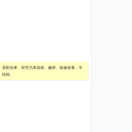
喜歡拍車、研究汽車規格、廠牌、維修保養，半
技師。
版本