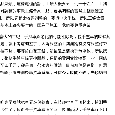
有點麻煩，這樣處理的話，工錢大概要五百到一千左右，工錢
，難調整的車款工錢會高一點，容易調整的當然工錢就便宜一
留調整孔，所以算是比較難調整的，要拆中央手枕，所以工錢會貴一
錢基本上都失要付的，因為已施工，我們要尊重專業。
star 已經有蠻大的年紀，手煞車線老化的可能性頗高，拉手煞車的時候其
問題，就不考慮調整了，因為調整的工錢無論有沒有調整好都
也拉不緊，那等於白花工錢，最後還是要換手煞車線，所以我
來，整條手煞車線更換新品，這樣的費用會比較高一些，兩條
千至四千元，卻是個一勞永逸的做法，目前粗估是這樣，但還
要拆輪胎看整個後輪煞車系統，可惜今天時間不夠，先預約明
，吃完早餐就把車弄進保養廠，在技師把車子頂起來，檢測手
然卡住了，反而是手煞車線沒問題，換句話說，手煞車線不用