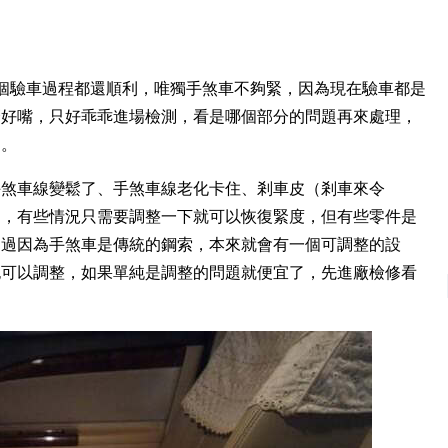
0 去驗車，整個驗車過程都還順利，唯獨手煞車不夠緊，因為現在驗車都是
麼好嘴，只好乖乖進場檢測，看是哪個部分的問題再來處理，
的。
手煞車線變鬆了、手煞車線老化卡住、剎車皮（剎車來令
題，有些情況只需要調整一下就可以恢復緊度，但有些零件是
不過因為手煞車是傳統的鋼索，本來就會有一個可調整的設
也可以調整，如果單純是調整的問題就便宜了，先進廠檢修看