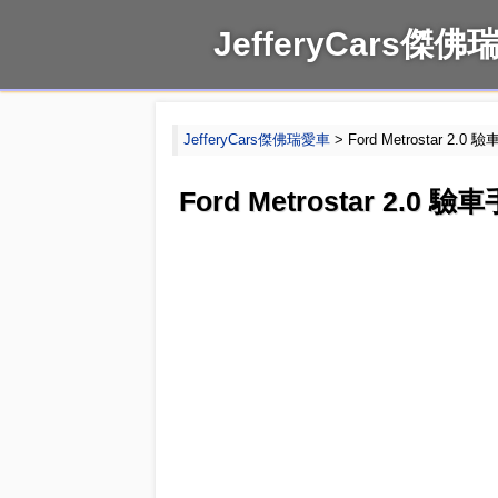
JefferyCars傑
JefferyCars傑佛瑞愛車
> Ford Metrostar
Ford Metrostar 