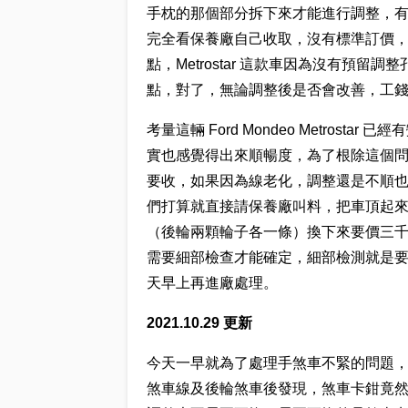
手枕的那個部分拆下來才能進行調整，
完全看保養廠自己收取，沒有標準訂價
點，Metrostar 這款車因為沒有預
點，對了，無論調整後是否會改善，工
考量這輛 Ford Mondeo Metro
實也感覺得出來順暢度，為了根除這個
要收，如果因為線老化，調整還是不順
們打算就直接請保養廠叫料，把車頂起
（後輪兩顆輪子各一條）換下來要價三
需要細部檢查才能確定，細部檢測就是
天早上再進廠處理。
2021.10.29 更新
今天一早就為了處理手煞車不緊的問題
煞車線及後輪煞車後發現，煞車卡鉗竟