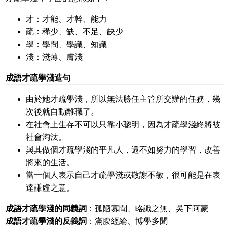
才：才能、才幹、能力
疏：稀少、缺、不足、缺少
學：學問、學識、知識
淺：淺薄、膚淺
成語才疏學淺造句
由於她才疏學淺，所以無法勝任主管所交辦的任務，幾
次後就自動離職了。
在社會上生存不可以只靠小聰明，因為才疏學淺終將被
社會淘汰。
與其做個才疏學淺的平凡人，還不如努力的學習，改善
將來的生活。
當一個人表示自己才疏學淺或敬謝不敏，很可能是在表
達謙虛之意。
成語才疏學淺的同義詞
：孤陋寡聞、略識之無、吳下阿蒙
成語才疏學淺的反義詞
：滿腹經綸、博學多聞