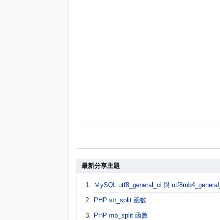
最新分享主題
ＭySQL utf8_general_ci 與 utf8mb4_gen
PHP str_split 函數
PHP mb_split 函數