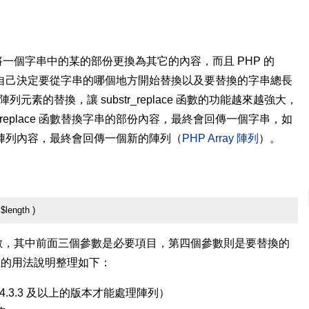
能是用來將一個字串中的某的部份更換為其它的內容，而且 PHP 的
HP 設計師自己決定要從字串的哪個地方開始替換以及要替換的字串總長
陣列元素的替換，讓 substr_replace 函數的功能越來越強大，
r_replace 函數替換字串的部份內容，最終會回傳一個字串，如
數替換的是陣列內容，最終會回傳一個新的陣列（
PHP Array 陣列
）。
 $length )
總共有四個參數，其中前面三個參數是必要項目，第四個參數則是要替換的
數的用法說明整理如下：
 4.3.3 及以上的版本才能處理陣列）