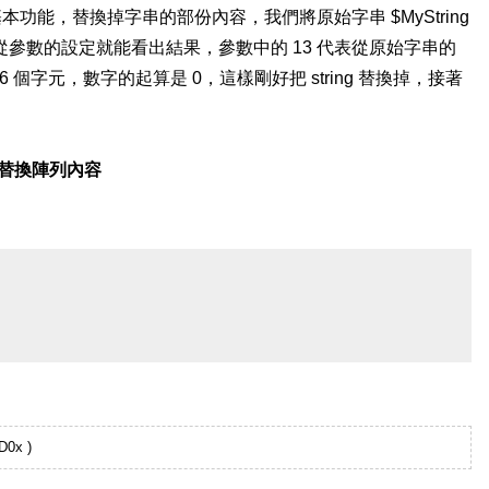
函數的基本功能，替換掉字串的部份內容，我們將原始字串 $MyString
ng 2，從參數的設定就能看出結果，參數中的 13 代表從原始字串的
 個字元，數字的起算是 0，這樣剛好把 string 替換掉，接著
例二、替換陣列內容
D0x )