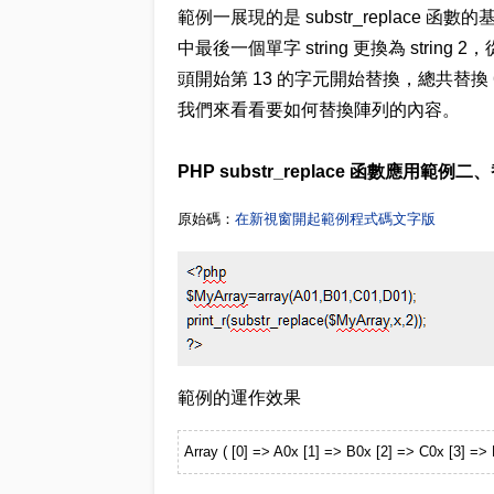
範例一展現的是 substr_replace 
中最後一個單字 string 更換為 stri
頭開始第 13 的字元開始替換，總共替換 6
我們來看看要如何替換陣列的內容。
PHP substr_replace 函數應用範
原始碼：
在新視窗開起範例程式碼文字版
範例的運作效果
Array ( [0] => A0x [1] => B0x [2] => C0x [3] => 