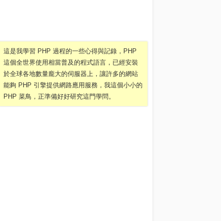
這是我學習 PHP 過程的一些心得與記錄，PHP
這個全世界使用相當普及的程式語言，已經安裝
於全球各地數量龐大的伺服器上，讓許多的網站
能夠 PHP 引擎提供網路應用服務，我這個小小的
PHP 菜鳥，正準備好好研究這門學問。