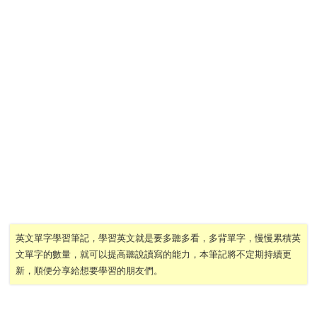
英文單字學習筆記，學習英文就是要多聽多看，多背單字，慢慢累積英
文單字的數量，就可以提高聽說讀寫的能力，本筆記將不定期持續更
新，順便分享給想要學習的朋友們。