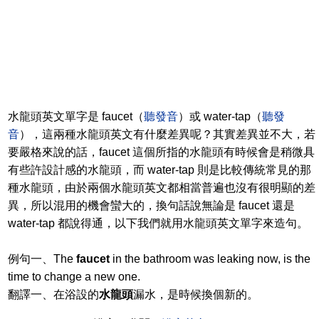
水龍頭英文單字是 faucet（
聽發音
）或 water-tap（
聽發
音
），這兩種水龍頭英文有什麼差異呢？其實差異並不大，若
要嚴格來說的話，faucet 這個所指的水龍頭有時候會是稍微具
有些許設計感的水龍頭，而 water-tap 則是比較傳統常見的那
種水龍頭，由於兩個水龍頭英文都相當普遍也沒有很明顯的差
異，所以混用的機會蠻大的，換句話說無論是 faucet 還是
water-tap 都說得通，以下我們就用水龍頭英文單字來造句。
例句一、The
faucet
in the bathroom was leaking now, is the
time to change a new one.
翻譯一、在浴設的
水龍頭
漏水，是時候換個新的。