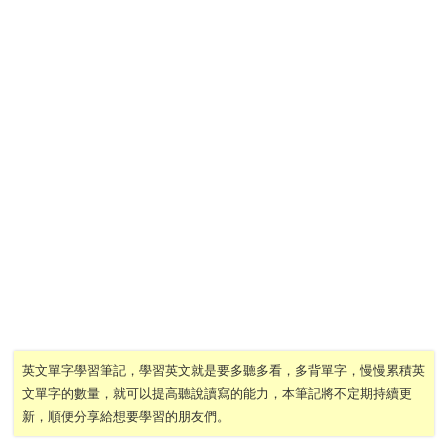
英文單字學習筆記，學習英文就是要多聽多看，多背單字，慢慢累積英
文單字的數量，就可以提高聽說讀寫的能力，本筆記將不定期持續更
新，順便分享給想要學習的朋友們。