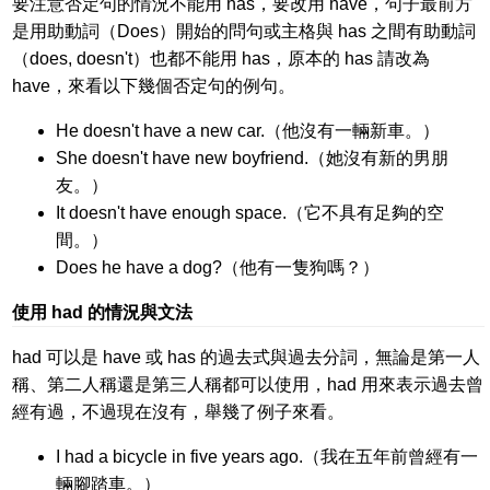
要注意否定句的情況不能用 has，要改用 have，句子最前方
是用助動詞（Does）開始的問句或主格與 has 之間有助動詞
（does, doesn't）也都不能用 has，原本的 has 請改為
have，來看以下幾個否定句的例句。
He doesn't have a new car.（他沒有一輛新車。）
She doesn't have new boyfriend.（她沒有新的男朋
友。）
It doesn't have enough space.（它不具有足夠的空
間。）
Does he have a dog?（他有一隻狗嗎？）
使用 had 的情況與文法
had 可以是 have 或 has 的過去式與過去分詞，無論是第一人
稱、第二人稱還是第三人稱都可以使用，had 用來表示過去曾
經有過，不過現在沒有，舉幾了例子來看。
I had a bicycle in five years ago.（我在五年前曾經有一
輛腳踏車。）