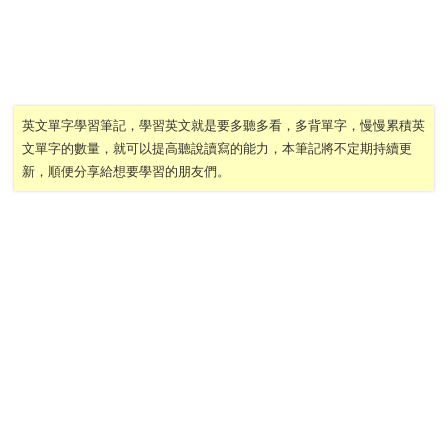
英文單字學習筆記，學習英文就是要多聽多看，多背單字，慢慢累積英
文單字的數量，就可以提高聽說讀寫的能力，本筆記將不定期持續更
新，順便分享給想要學習的朋友們。