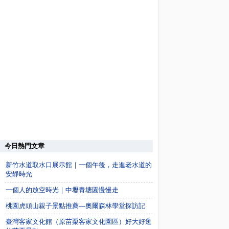
今日熱門文章
新竹水道取水口展示館｜一個午後，走進老水道的
安靜時光
一個人的放空時光｜中壢青塘園慢慢走
桃園虎頭山親子景點推薦—奧爾森林學堂探訪記
臺灣客家文化館（原苗栗客家文化園區）好大好逛