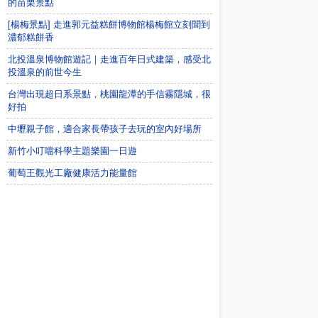
的苗栗景點
[楊梅景點] 走進郭元益糕餅博物館楊梅館立刻聞到
濃郁糕餅香
北投溫泉博物館遊記｜走進百年日式建築，感受北
投溫泉的前世今生
台灣出現超日系景點，桃園龍潭的手信霧隱城，很
好拍
中壢親子館，適合家長帶孩子去玩的室內好場所
新竹小叮噹科學主題樂園一日遊
葡萄王觀光工廠健康活力能量館