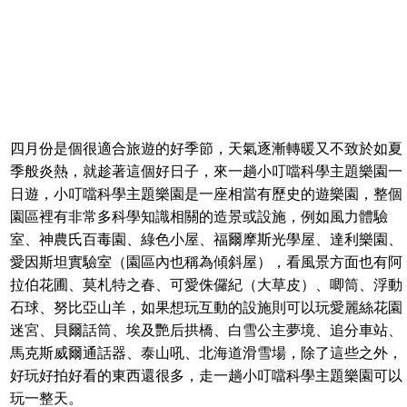
四月份是個很適合旅遊的好季節，天氣逐漸轉暖又不致於如夏
季般炎熱，就趁著這個好日子，來一趟小叮噹科學主題樂園一
日遊，小叮噹科學主題樂園是一座相當有歷史的遊樂園，整個
園區裡有非常多科學知識相關的造景或設施，例如風力體驗
室、神農氏百毒園、綠色小屋、福爾摩斯光學屋、達利樂園、
愛因斯坦實驗室（園區內也稱為傾斜屋），看風景方面也有阿
拉伯花圃、莫札特之春、可愛侏儸紀（大草皮）、唧筒、浮動
石球、努比亞山羊，如果想玩互動的設施則可以玩愛麗絲花園
迷宮、貝爾話筒、埃及艷后拱橋、白雪公主夢境、追分車站、
馬克斯威爾通話器、泰山吼、北海道滑雪場，除了這些之外，
好玩好拍好看的東西還很多，走一趟小叮噹科學主題樂園可以
玩一整天。