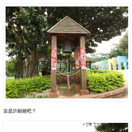
這是許願鐘吧？