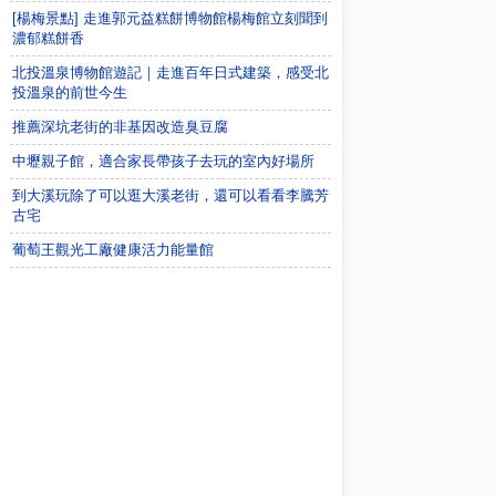
[楊梅景點] 走進郭元益糕餅博物館楊梅館立刻聞到
濃郁糕餅香
北投溫泉博物館遊記｜走進百年日式建築，感受北
投溫泉的前世今生
推薦深坑老街的非基因改造臭豆腐
中壢親子館，適合家長帶孩子去玩的室內好場所
到大溪玩除了可以逛大溪老街，還可以看看李騰芳
古宅
葡萄王觀光工廠健康活力能量館