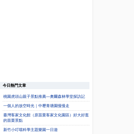
今日熱門文章
桃園虎頭山親子景點推薦—奧爾森林學堂探訪記
一個人的放空時光｜中壢青塘園慢慢走
臺灣客家文化館（原苗栗客家文化園區）好大好逛
的苗栗景點
新竹小叮噹科學主題樂園一日遊