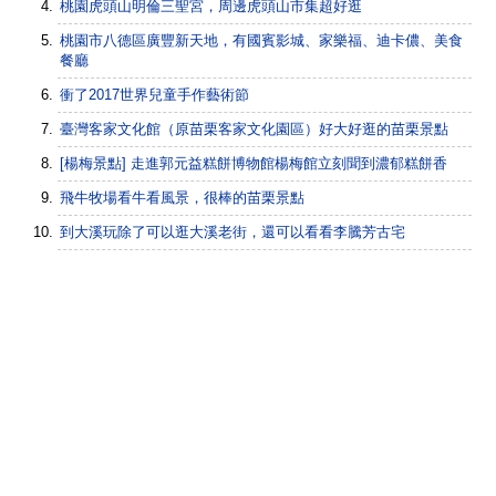
桃園虎頭山明倫三聖宮，周邊虎頭山市集超好逛
桃園市八德區廣豐新天地，有國賓影城、家樂福、迪卡儂、美食
餐廳
衝了2017世界兒童手作藝術節
臺灣客家文化館（原苗栗客家文化園區）好大好逛的苗栗景點
[楊梅景點] 走進郭元益糕餅博物館楊梅館立刻聞到濃郁糕餅香
飛牛牧場看牛看風景，很棒的苗栗景點
到大溪玩除了可以逛大溪老街，還可以看看李騰芳古宅