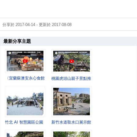
分享於 2017-04-14 - 更新於 2017-08-08
最新分享主題
〈宜蘭蘇澳安永心食館遊記｜在海洋互動樂園玩一整天，寓教於樂又好拍〉
桃園虎頭山親子景點推薦—奧爾森林學堂探訪記
竹北 AI 智慧園區公園｜城市移動間，忽然停下來的一站
新竹水道取水口展示館｜一個午後，走進老水道