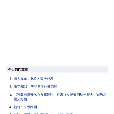
今日熱門文章
情人瀑布，北投的浪漫秘境
衝了2017世界兒童手作藝術節
〈宜蘭蘇澳安永心食館遊記｜在海洋互動樂園玩一整天，寓教於
樂又好拍〉
新竹市立動物園