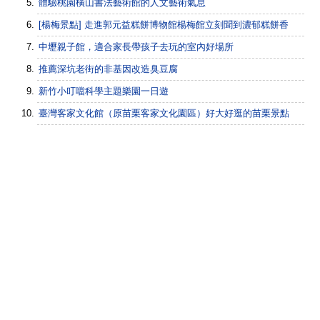
體驗桃園橫山書法藝術館的人文藝術氣息
[楊梅景點] 走進郭元益糕餅博物館楊梅館立刻聞到濃郁糕餅香
中壢親子館，適合家長帶孩子去玩的室內好場所
推薦深坑老街的非基因改造臭豆腐
新竹小叮噹科學主題樂園一日遊
臺灣客家文化館（原苗栗客家文化園區）好大好逛的苗栗景點