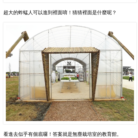
超大的蚱蜢人可以進到裡面唷！猜猜裡面是什麼呢？
看進去似乎有個底囉！答案就是無塵栽培室的教育館。