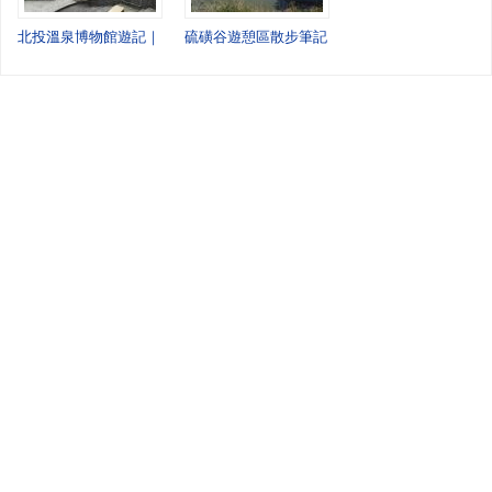
北投溫泉博物館遊記｜走進百年日式建築，感受北投溫泉的前世今生
硫磺谷遊憩區散步筆記：走進北投最原始的風景