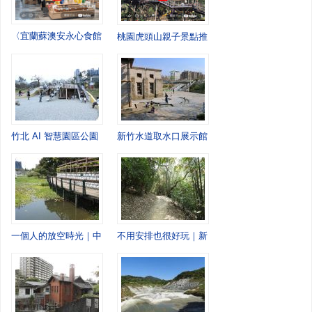
〈宜蘭蘇澳安永心食館遊記｜在海洋互動樂園玩一整天，寓教於樂又好拍〉
桃園虎頭山親子景點推薦—奧爾森林學堂探訪記
竹北 AI 智慧園區公園｜城市移動間，忽然停下來的一站
新竹水道取水口展示館｜一個午後，走進老水道
一個人的放空時光｜中壢青塘園慢慢走
不用安排也很好玩｜新竹高峰植物園的慢慢散步