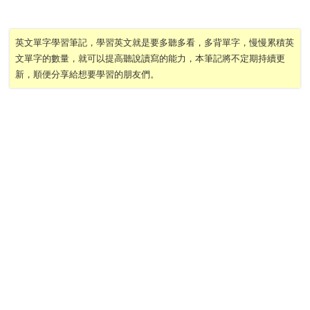
英文單字學習筆記，學習英文就是要多聽多看，多背單字，慢慢累積英
文單字的數量，就可以提高聽說讀寫的能力，本筆記將不定期持續更
新，順便分享給想要學習的朋友們。