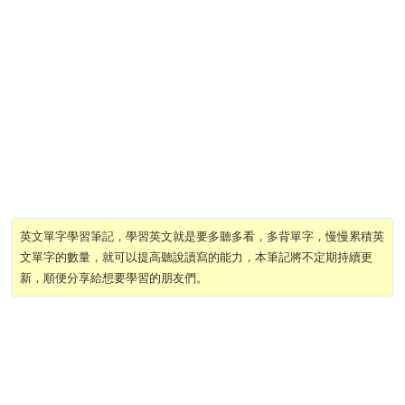
英文單字學習筆記，學習英文就是要多聽多看，多背單字，慢慢累積英
文單字的數量，就可以提高聽說讀寫的能力，本筆記將不定期持續更
新，順便分享給想要學習的朋友們。