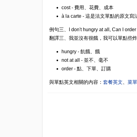
cost - 費用、花費、成本
à la carte - 這是法文單點的原文寫
例句三、I don't hungry at all, Can I order 
翻譯三、我並沒有很餓，我可以單點些
hungry - 飢餓、餓
not at all - 並不、毫不
order - 點、下單、訂購
與單點英文相關的內容：
套餐英文
、
菜