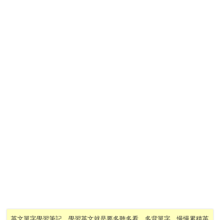
英文單字學習筆記，學習英文就是要多聽多看，多背單字，慢慢累積英