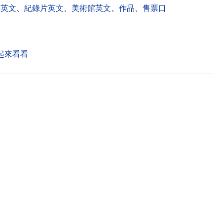
機英文
、
紀錄片英文
、
美術館英文
、
作品
、
售票口
起來看看