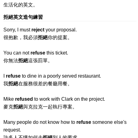
生活化的英文。
拒絕英文造句練習
Sorry, I must
reject
your proposal.
很抱歉，我必須
拒絕
你的提案。
You can not
refuse
this ticket.
你無法
拒絕
這張罰單。
I
refuse
to dine in a poorly served restaurant.
我
拒絕
在服務很差的餐廳用餐。
Mike
refused
to work with Clark on the project.
麥克
拒絕
與克拉克一起執行專案。
Many people do not know how to
refuse
someone else's
request.
許多人不懂如何去
拒絕
別人的要求。