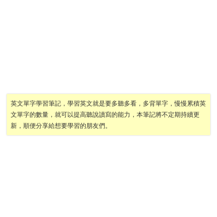
英文單字學習筆記，學習英文就是要多聽多看，多背單字，慢慢累積英
文單字的數量，就可以提高聽說讀寫的能力，本筆記將不定期持續更
新，順便分享給想要學習的朋友們。