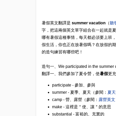
暑假英文翻譯是
summer vacation
（
聽
字，把這兩個英文單字組合在一起就是
哪有暑假這種事情，每天都必須要上班
假生活，你也正在放暑假嗎？在放假的期間可以
的造句練習有哪些吧！
造句一、We participated in the summer 
翻譯一、我們參加了夏令營，使
暑假
更
participate - 參加、參與
summer - 夏季、夏天（參閱：
夏天
camp - 營、露營（參閱：
露營英文
make - 這裡是＂使、讓＂的意思
substantial - 富裕的、充實的