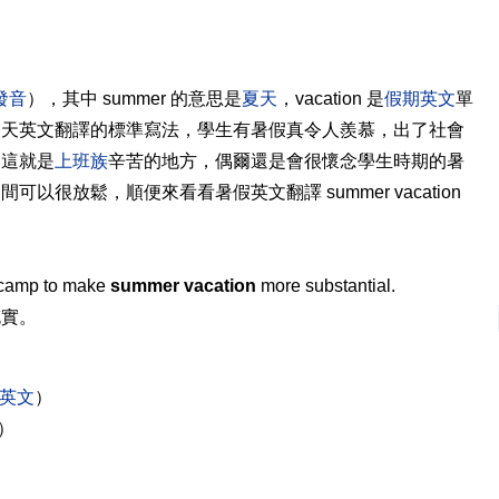
發音
），其中 summer 的意思是
夏天
，vacation 是
假期英文
單
夏天英文翻譯的標準寫法，學生有暑假真令人羨慕，出了社會
，這就是
上班族
辛苦的地方，偶爾還是會很懷念學生時期的暑
很放鬆，順便來看看暑假英文翻譯 summer vacation
camp to make
summer vacation
more substantial.
充實。
英文
）
）