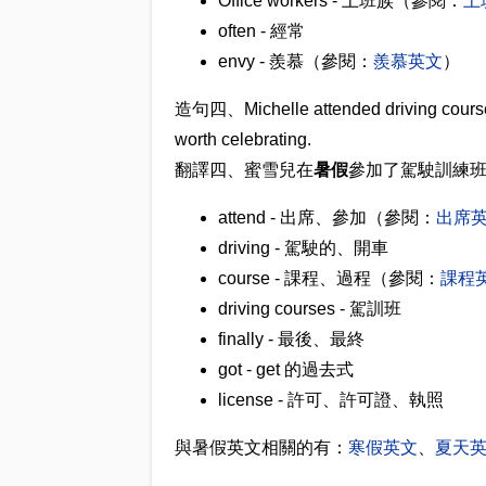
Office workers - 上班族（參閱：
上
often - 經常
envy - 羨慕（參閱：
羨慕英文
）
造句四、Michelle attended driving course
worth celebrating.
翻譯四、蜜雪兒在
暑假
參加了駕駛訓練
attend - 出席、參加（參閱：
出席
driving - 駕駛的、開車
course - 課程、過程（參閱：
課程
driving courses - 駕訓班
finally - 最後、最終
got - get 的過去式
license - 許可、許可證、執照
與暑假英文相關的有：
寒假英文
、
夏天