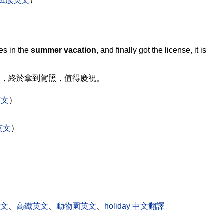
班族英文
）
s in the
summer vacation
, and finally got the license, it is
班，終於拿到駕照，值得慶祝。
英文
）
英文
）
英文
、
高鐵英文
、
動物園英文
、
holiday 中文翻譯