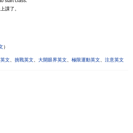
o start class.
始上課了。
文
）
球英文
、
挑戰英文
、
大開眼界英文
、
極限運動英文
、
注意英文