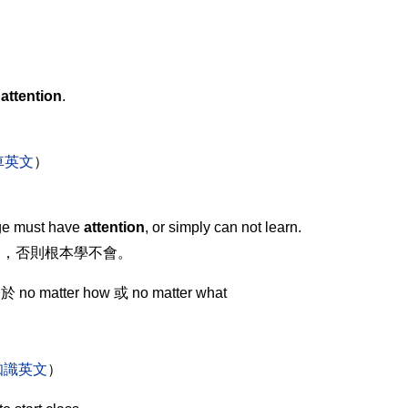
attention
.
。
車英文
）
e must have
attention
, or simply can not learn.
力
，否則根本學不會。
 matter how 或 no matter what
知識英文
）