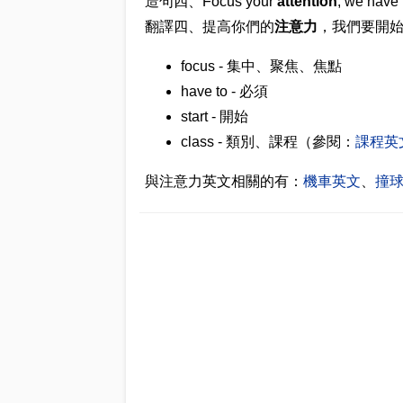
造句四、Focus your
attention
, we have t
翻譯四、提高你們的
注意力
，我們要開
focus - 集中、聚焦、焦點
have to - 必須
start - 開始
class - 類別、課程（參閱：
課程英
與注意力英文相關的有：
機車英文
、
撞