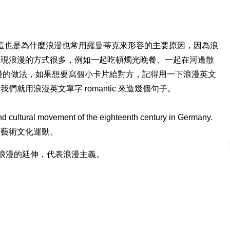
這也是為什麼浪漫也常用羅曼蒂克來形容的主要原因，因為浪
表現浪漫的方式很多，例如一起吃頓燭光晚餐、一起在河邊散
很浪漫的做法，如果想要寫個小卡片給對方，記得用一下浪漫英文
就用浪漫英文單字 romantic 來造幾個句子。
nd cultural movement of the eighteenth century in Germany.
個藝術文化運動。
 的變形，浪漫的延伸，代表浪漫主義。