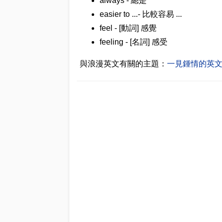
always - 總是
easier to ...- 比較容易 ...
feel - [動詞] 感覺
feeling - [名詞] 感受
與浪漫英文有關的主題：
一見鍾情的英