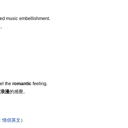
ed music embellishment.
綴。
el the
romantic
feeling.
到
浪漫
的感覺。
：
情侶英文
）