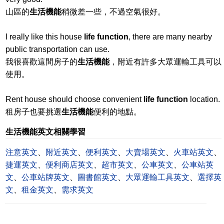
山區的
生活機能
稍微差一些，不過空氣很好。
I really like this house
life function
, there are many nearby
public transportation can use.
我很喜歡這間房子的
生活機能
，附近有許多大眾運輸工具可以
使用。
Rent house should choose convenient
life function
location.
租房子也要挑選
生活機能
便利的地點。
生活機能英文相關學習
注意英文
、
附近英文
、
便利英文
、
大賣場英文
、
火車站英文
、
捷運英文
、
便利商店英文
、
超市英文
、
公車英文
、
公車站英
文
、
公車站牌英文
、
圖書館英文
、
大眾運輸工具英文
、
選擇英
文
、
租金英文
、
需求英文