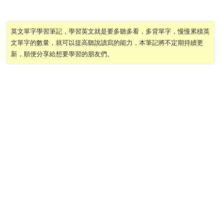
英文單字學習筆記，學習英文就是要多聽多看，多背單字，慢慢累積英
文單字的數量，就可以提高聽說讀寫的能力，本筆記將不定期持續更
新，順便分享給想要學習的朋友們。