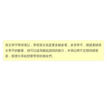
英文單字學習筆記，學習英文就是要多聽多看，多背單字，慢慢累積英
文單字的數量，就可以提高聽說讀寫的能力，本筆記將不定期持續更
新，順便分享給想要學習的朋友們。