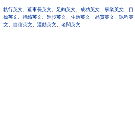
執行英文
、
董事長英文
、
足夠英文
、
成功英文
、
事業英文
、
目
標英文
、
持續英文
、
進步英文
、
生活英文
、
品質英文
、
課程英
文
、
自信英文
、
運動英文
、
老闆英文