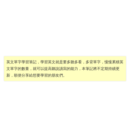
英文單字學習筆記，學習英文就是要多聽多看，多背單字，慢慢累積英
文單字的數量，就可以提高聽說讀寫的能力，本筆記將不定期持續更
新，順便分享給想要學習的朋友們。