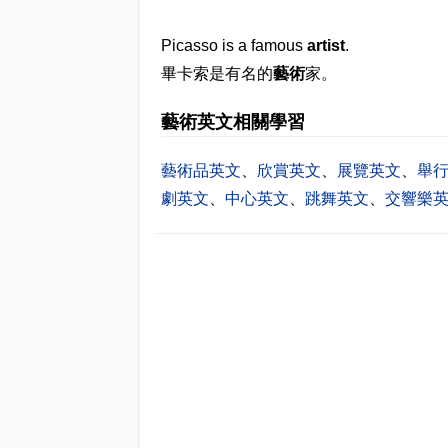
Picasso is a famous
artist
.
畢卡索是有名的
藝術
家。
藝術英文相關學習
藝術品英文
、
欣賞英文
、
展覽英文
、
舉
劇英文
、
中心英文
、
跳舞英文
、
交響樂