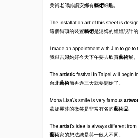
美術老師誇讚安娜有
藝術
細胞。
The installation
art
of this street is desig
這個街頭的裝置
藝術
是湯姆的姐姐設計
I made an appointment with Jim to go to
我跟吉姆約好今天下午要去欣賞
藝術
展
The
artistic
festival in Taipei will begin i
台北
藝術
節再過三天就要開始了。
Mona Lisa\'s smile is very famous
artwo
蒙娜麗莎的微笑是非常有名的
藝術品
。
The
artist
's idea is always different fro
藝術
家的想法總是與一般人不同。