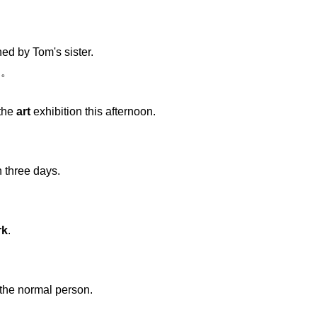
ned by Tom's sister.
的。
 the
art
exhibition this afternoon.
。
n three days.
rk
.
m the normal person.