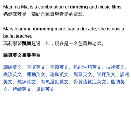
Mamma Mia is a combination of
dancing
and music films.
媽媽咪呀是一部結合跳舞與音樂的電影。
Mary learning
danceing
more than a decade, she is now a
ballet teacher.
瑪莉學習
跳舞
超過十年，現在是一名芭蕾舞老師。
跳舞英文相關學習
訓練英文
、
表演英文
、
平衡英文
、
熟能生巧英文
、
技術英文
、
表演英文
、
運動英文
、
瑜珈英文
、
觀眾英文
、
崇拜英文
、
課程
英文
、
教練英文
、
有氧運動英文
、
骨質疏鬆症英文
、
脂肪英
文
、
持續英文
、
規則英文