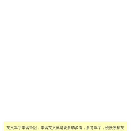
英文單字學習筆記，學習英文就是要多聽多看，多背單字，慢慢累積英