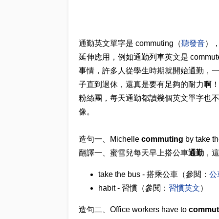
通勤英文單字是 commuting（
聽發音
），
延伸應用，例如通勤列車英文是 commuter
事情，許多人從學生時期就開始通勤，
子直到退休，還真是要有足夠的耐力啊
粉絲團，每天通勤都讀幾個英文單字也
像。
造句一、Michelle
commuting
by take th
翻譯一、蜜雪兒每天早上搭公車
通勤
，這
take the bus - 搭乘公車（參閱：
公
habit - 習慣（參閱：
習慣英文
）
造句二、Office workers have to
commut