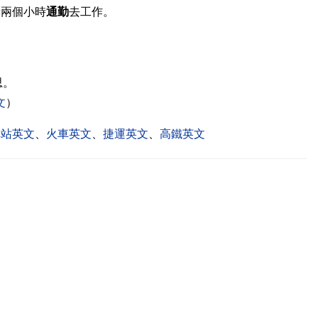
費兩個小時
通勤
去工作。
）
思。
文
）
車站英文
、
火車英文
、
捷運英文
、
高鐵英文