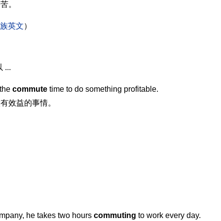
辛苦。
族英文
）
..
the
commute
time to do something profitable.
做有效益的事情。
pany, he takes two hours
commuting
to work every day.