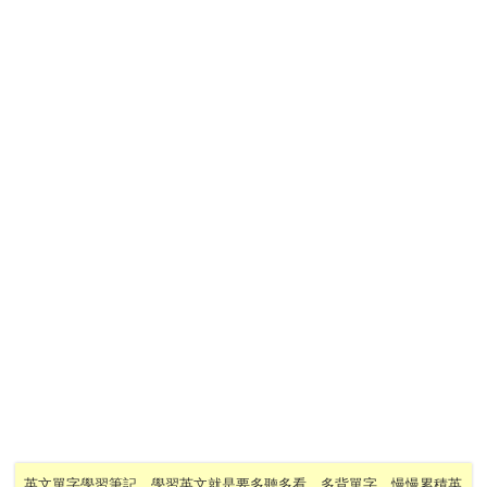
英文單字學習筆記，學習英文就是要多聽多看，多背單字，慢慢累積英