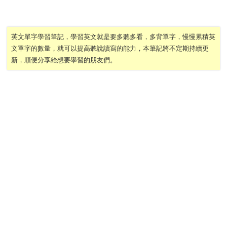
英文單字學習筆記，學習英文就是要多聽多看，多背單字，慢慢累積英
文單字的數量，就可以提高聽說讀寫的能力，本筆記將不定期持續更
新，順便分享給想要學習的朋友們。