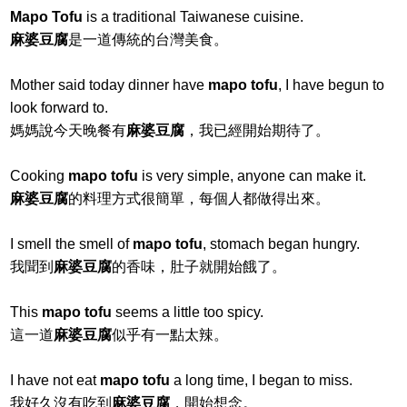
Mapo Tofu
is a traditional Taiwanese cuisine.
麻婆豆腐
是一道傳統的台灣美食。
Mother said today dinner have
mapo tofu
, I have begun to
look forward to.
媽媽說今天晚餐有
麻婆豆腐
，我已經開始期待了。
Cooking
mapo tofu
is very simple, anyone can make it.
麻婆豆腐
的料理方式很簡單，每個人都做得出來。
I smell the smell of
mapo tofu
, stomach began hungry.
我聞到
麻婆豆腐
的香味，肚子就開始餓了。
This
mapo tofu
seems a little too spicy.
這一道
麻婆豆腐
似乎有一點太辣。
I have not eat
mapo tofu
a long time, I began to miss.
我好久沒有吃到
麻婆豆腐
，開始想念。