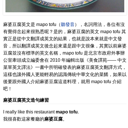
麻婆豆腐英文是 mapo tofu（
聽發音
），名詞用法，各位有沒
有覺得念起來很熟悉呢？是的，麻婆豆腐的英文 mapo tofu 其
實正是從中文翻譯成英文的結果，也就是說本來就是中文發
音，所以翻譯成英文後念起來還是跟中文很像，其實以前麻婆
豆腐並沒有標準的英文名稱，mapo tofu 是北京市政府外事辦
公室牽頭成立編委會在 2010 年編輯出版《美食譯苑—— 中文
菜單英文譯法》一書中所明確發表的麻婆豆腐英文翻譯方式，
這樣也讓外國人更能輕易的認識傳統中華文化的菜餚，如果以
後要跟外國人介紹麻婆豆腐這道料理，就用 mapo tofu 介紹
吧！
麻婆豆腐英文造句練習
I really like this restaurant
mapo tofu
.
我很喜歡這家餐廳的
麻婆豆腐
。