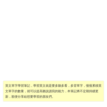
英文單字學習筆記，學習英文就是要多聽多看，多背單字，慢慢累積英
文單字的數量，就可以提高聽說讀寫的能力，本筆記將不定期持續更
新，順便分享給想要學習的朋友們。