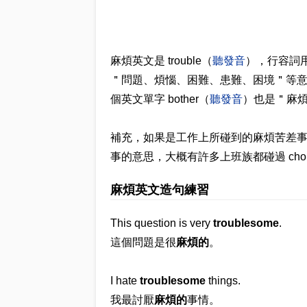
麻煩英文是 trouble（
聽發音
），行容詞用 t
＂問題、煩惱、困難、患難、困境＂等意思，例
個英文單字 bother（
聽發音
）也是＂麻煩＂
補充，如果是工作上所碰到的麻煩苦差事，英
事的意思，大概有許多上班族都碰過 cho
麻煩英文造句練習
This question is very
troublesome
.
這個問題是很
麻煩的
。
I hate
troublesome
things.
我最討厭
麻煩的
事情。