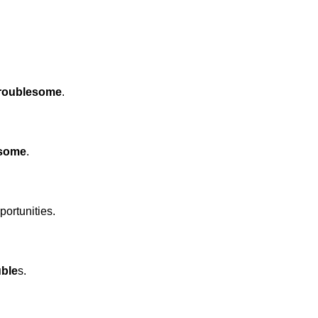
roublesome
.
esome
.
ortunities.
uble
s.