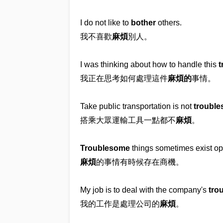
I do not like to
bother
others.
我不喜歡
麻煩
別人。
I was thinking about how to handle this
t
我正在思考如何處理這件
麻煩的
事情。
Take public transportation is not
troubl
搭乘大眾運輸工具一點都不
麻煩
。
Troublesome
things sometimes exist opp
麻煩
的事情有時候存在商機。
My job is to deal with the company's
tro
我的工作是處理公司的
麻煩
。