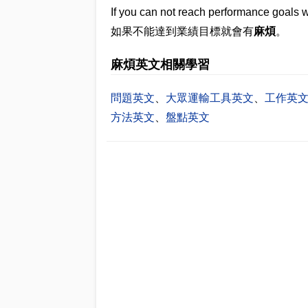
If you can not reach performance goals w
如果不能達到業績目標就會有
麻煩
。
麻煩英文相關學習
問題英文
、
大眾運輸工具英文
、
工作英
方法英文
、
盤點英文