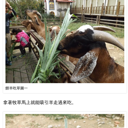
餵羊吃草圖一
拿著牧草馬上就能吸引羊走過來吃。