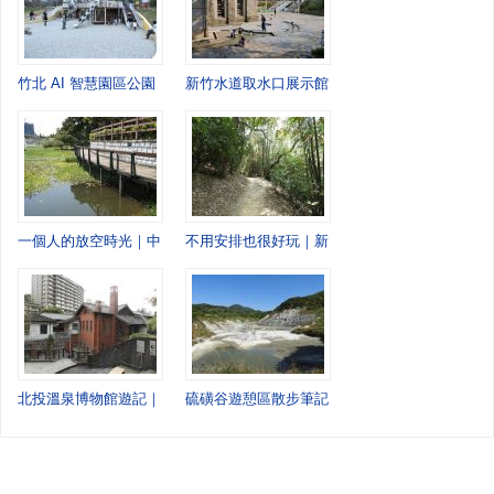
竹北 AI 智慧園區公園｜城市移動間，忽然停下來的一站
新竹水道取水口展示館｜一個午後，走進老水道
一個人的放空時光｜中壢青塘園慢慢走
不用安排也很好玩｜新竹高峰植物園的慢慢散步
北投溫泉博物館遊記｜走進百年日式建築，感受北投溫泉的前世今生
硫磺谷遊憩區散步筆記：走進北投最原始的風景