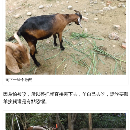
剩下一些不敢餵
因為怕被咬，所以整把就直接丟下去，羊自己去吃，話說要跟
羊接觸還是有點恐懼。