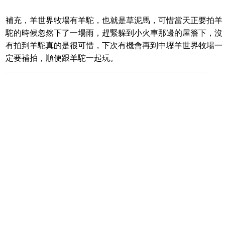
補充，羊世界牧場有羊駝，也就是草泥馬，可惜當天正要拍羊
駝的時候忽然下了一場雨，趕緊躲到小火車那邊的屋簷下，沒
有拍到羊駝真的是很可惜，下次有機會再到中壢羊世界牧場一
定要補拍，順便跟羊駝一起玩。