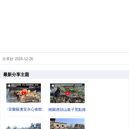
分享於 2016-12-26
最新分享主題
〈宜蘭蘇澳安永心食館遊記｜在海洋互動樂園玩一整天，寓教於樂又好拍〉
桃園虎頭山親子景點推薦—奧爾森林學堂探訪記