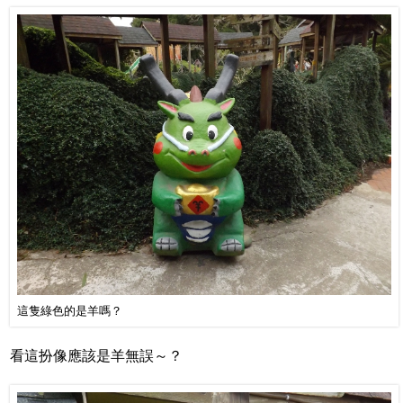
這隻綠色的是羊嗎？
看這扮像應該是羊無誤～？