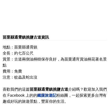
苗栗縣通霄鎮挑鹽古道資訊
地點：苗栗縣通霄鎮
全長：約七百公尺
賞景：古道兩側油桐樹保存良好，為苗栗通宵賞油桐花著名景
點
費用：免費
注意：蚊蟲及蛇出沒
喜歡我們的這篇
苗栗縣通霄鎮挑鹽古道
介紹嗎？歡迎加入我們
在 Facebook 上的的
鐵腿旅遊記
粉絲團，一起探索更多台灣有
趣或好玩的旅遊景點，豐富你的生活。