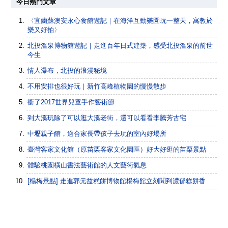
今日熱門文章
〈宜蘭蘇澳安永心食館遊記｜在海洋互動樂園玩一整天，寓教於
樂又好拍〉
北投溫泉博物館遊記｜走進百年日式建築，感受北投溫泉的前世
今生
情人瀑布，北投的浪漫秘境
不用安排也很好玩｜新竹高峰植物園的慢慢散步
衝了2017世界兒童手作藝術節
到大溪玩除了可以逛大溪老街，還可以看看李騰芳古宅
中壢親子館，適合家長帶孩子去玩的室內好場所
臺灣客家文化館（原苗栗客家文化園區）好大好逛的苗栗景點
體驗桃園橫山書法藝術館的人文藝術氣息
[楊梅景點] 走進郭元益糕餅博物館楊梅館立刻聞到濃郁糕餅香