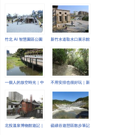
竹北 AI 智慧園區公園｜城市移動間，忽然停下來的一站
新竹水道取水口展示館｜一個午後，走進老水道
一個人的放空時光｜中壢青塘園慢慢走
不用安排也很好玩｜新竹高峰植物園的慢慢散步
北投溫泉博物館遊記｜走進百年日式建築，感受北投溫泉的前世今生
硫磺谷遊憩區散步筆記：走進北投最原始的風景