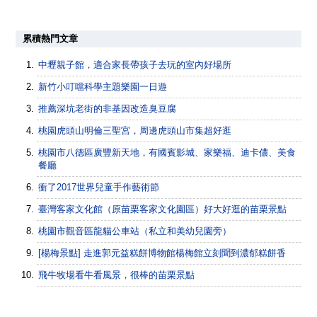
累積熱門文章
中壢親子館，適合家長帶孩子去玩的室內好場所
新竹小叮噹科學主題樂園一日遊
推薦深坑老街的非基因改造臭豆腐
桃園虎頭山明倫三聖宮，周邊虎頭山市集超好逛
桃園市八德區廣豐新天地，有國賓影城、家樂福、迪卡儂、美食
餐廳
衝了2017世界兒童手作藝術節
臺灣客家文化館（原苗栗客家文化園區）好大好逛的苗栗景點
桃園市觀音區龍貓公車站（私立和美幼兒園旁）
[楊梅景點] 走進郭元益糕餅博物館楊梅館立刻聞到濃郁糕餅香
飛牛牧場看牛看風景，很棒的苗栗景點