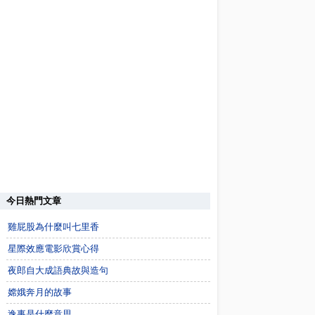
今日熱門文章
雞屁股為什麼叫七里香
星際效應電影欣賞心得
夜郎自大成語典故與造句
嫦娥奔月的故事
逸事是什麼意思