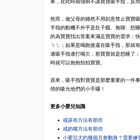
果，在此時期強制不讓寶寶吸手指，反
然而，做父母的雖然不用刻意禁止寶寶
手指的動機不外乎是肚子餓、無聊、想
的為寶寶找出答案來滿足寶寶的需求；
ㄋㄟ；如果是喝飽後還在吸手指，那就
邊吸手指邊打喝欠，那寶寶就是想睡了
時就可以抱抱拍拍寶寶。
原來，吸手指對寶寶是那麼重要的一件
情的吸允他們的小手囉！
更多小嬰兒知識
戒尿布方法有那些
戒奶嘴方法有那些
小嬰兒大約幾個月會翻身？需要練