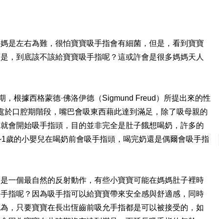
媽媽是左右為難，很怕寶寶吸手指會有細菌，但是，看到寶寶
可是，到底該不該給寶寶吸手指呢？這或許會是很多媽媽天人
根據西格蒙德·佛洛伊德（Sigmund Freud）所提出來的性
嬰兒處於口腔期階段，嘴巴會吸東西藉此達到滿足，除了吸母親的
，就會開始吸手指頭，目的並非完全是肚子餓想喝奶，許多的
~1歲的小嬰兒在喝奶前會吸手指頭，喝完奶還是偶爾會吸手指
指是一個最自然的反射動作，有些小寶寶可能在媽媽肚子裡時
吸手指呢？因為吸手指可以給寶寶帶來安全感與舒適感，同時
認為，只要寶寶在長出恆齒前吸允手指都是可以被接受的，如