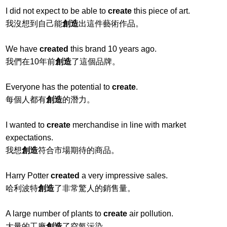
I did not expect to be able to
create
this piece of art.
我沒想到自己能
創造
出這件藝術作品。
We have
created
this brand 10 years ago.
我們在10年前
創造
了這個品牌。
Everyone has the potential to
create
.
每個人都有
創造
的潛力。
I wanted to
create
merchandise in line with market
expectations.
我想
創造
符合市場期待的商品。
Harry Potter
created
a very impressive sales.
哈利波特
創造
了非常驚人的銷售量。
A large number of plants to
create
air pollution.
大量的工廠
創造
了空氣污染。