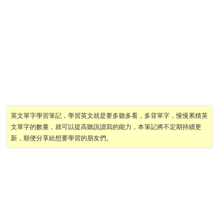
英文單字學習筆記，學習英文就是要多聽多看，多背單字，慢慢累積英
文單字的數量，就可以提高聽說讀寫的能力，本筆記將不定期持續更
新，順便分享給想要學習的朋友們。