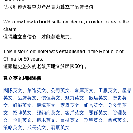
法拉利透過賽車與產品實力
建立
了品牌價值。
We know how to
build
self-confidence, in order to create the
charm.
懂得
建立
自信心，才能創造魅力。
This historic old hotel was
established
in the Republic of
China for 50 years.
這家歷史悠久的老飯店
建立
於民國50年。
建立英文相關學習
團隊英文
、
創造英文
、
公司英文
、
倉庫英文
、
工廠英文
、
產品
英文
、
品牌英文
、
價值英文
、
魅力英文
、
飯店英文
、
歷史英
文
、
組織英文
、
機構英文
、
家庭英文
、
組合英文
、
分公司英
文
、
招牌英文
、
經銷商英文
、
客戶英文
、
關係英文
、
管理英
文
、
企劃英文
、
追求英文
、
目標英文
、
期望英文
、
業務英文
、
策略英文
、
成長英文
、
發展英文