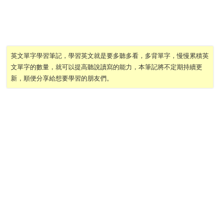
英文單字學習筆記，學習英文就是要多聽多看，多背單字，慢慢累積英
文單字的數量，就可以提高聽說讀寫的能力，本筆記將不定期持續更
新，順便分享給想要學習的朋友們。