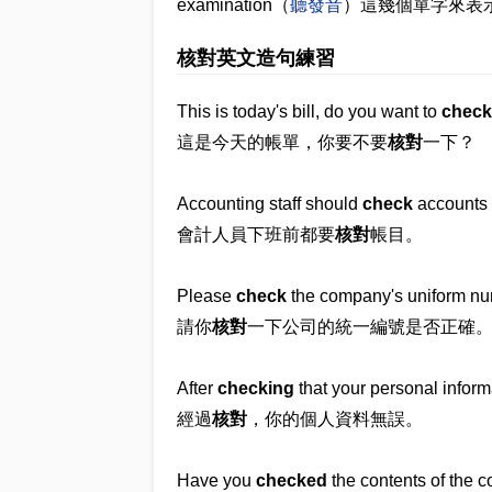
examination（
聽發音
）這幾個單字來表
核對英文造句練習
This is today's bill, do you want to
check
這是今天的帳單，你要不要
核對
一下？
Accounting staff should
check
accounts b
會計人員下班前都要
核對
帳目。
Please
check
the company's uniform num
請你
核對
一下公司的統一編號是否正確
After
checking
that your personal informa
經過
核對
，你的個人資料無誤。
Have you
checked
the contents of the c