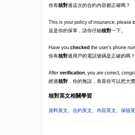
你有
核對
過這次的合約內容都正確嗎？
This is your policy of insurance, please
這是你的保單，請你仔細
核對
一下。
Have you
checked
the user's phone num
你有
核對
過用戶的電話號碼是正確的嗎
After
verification
, you are correct, congr
經過
核對
，你的無誤，恭喜你可以把大
核對英文相關學習
資料英文
、
合約英文
、
內容英文
、
保險