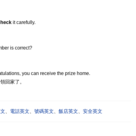
check
it carefully.
ber is correct?
？
atulations, you can receive the prize home.
獎領回家了。
英文
、
電話英文
、
號碼英文
、
飯店英文
、
安全英文