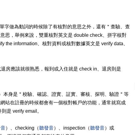
單字做為動詞的時候除了有核對的意思之外，還有＂查驗、查
，舉例來說，雙重核對英文是 double check、拼字核對
y the information、核對資料或核對數據英文是 verify data、
或退房應該就很熟悉，報到或入住就是 check in、退房則是
）本身是＂校驗、確認、證實、証實、審核、探明、驗證＂等
國網站在註冊的時候都會有一個核對帳戶的功能，通常就寫成
是 verify email。
發音
）、checking（
聽發音
）、inspection（
聽發音
）或