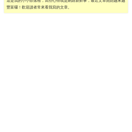
這是我的小小部落格，寫些心得或是網路新鮮事，最近文章開始越來越
豐富囉！歡迎讀者常來看我寫的文章。