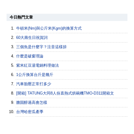
今日熱門文章
牛頓米(Nm)與公斤米(Kgm)的換算方式
60大壽生日祝賀詞
三個魚是什麼字？注音這樣拚
什麼是破窗理論
紫米紅豆湯電鍋料理做法
1公斤換算台斤是幾斤
汽車胎壓正常打多少
[開箱] TATUNG大同8人份直熱式烘碗機TMO-D311開箱文
膽固醇過高會怎樣
台灣哈密瓜產季