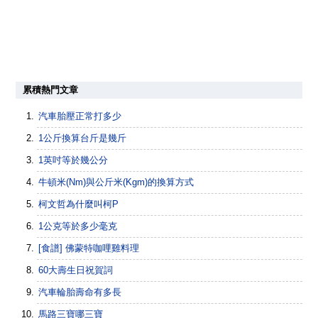
累積熱門文章
汽車胎壓正常打多少
1公斤換算台斤是幾斤
1英吋等於幾公分
牛頓米(Nm)與公斤米(Kgm)的換算方式
柯文哲為什麼叫柯P
1公克等於多少毫克
[食譜] 佛蒙特咖哩雞料理
60大壽生日祝賀詞
汽車輪胎壽命有多長
馬路三寶哪三寶