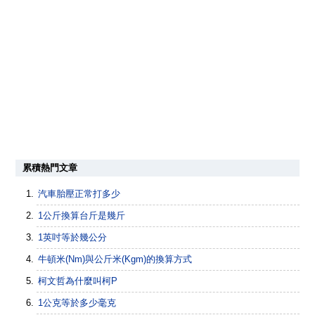
累積熱門文章
汽車胎壓正常打多少
1公斤換算台斤是幾斤
1英吋等於幾公分
牛頓米(Nm)與公斤米(Kgm)的換算方式
柯文哲為什麼叫柯P
1公克等於多少毫克