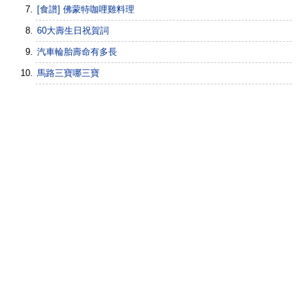
[食譜] 佛蒙特咖哩雞料理
60大壽生日祝賀詞
汽車輪胎壽命有多長
馬路三寶哪三寶