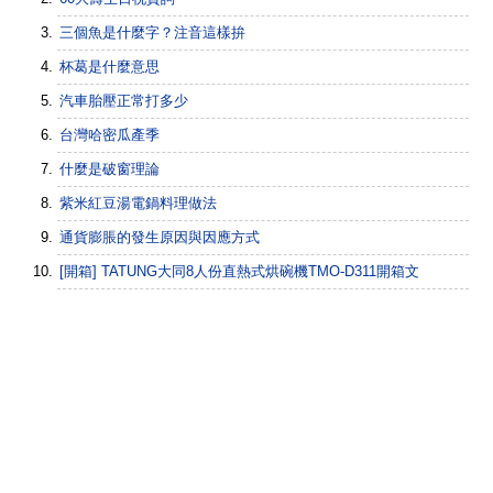
三個魚是什麼字？注音這樣拚
杯葛是什麼意思
汽車胎壓正常打多少
台灣哈密瓜產季
什麼是破窗理論
紫米紅豆湯電鍋料理做法
通貨膨脹的發生原因與因應方式
[開箱] TATUNG大同8人份直熱式烘碗機TMO-D311開箱文