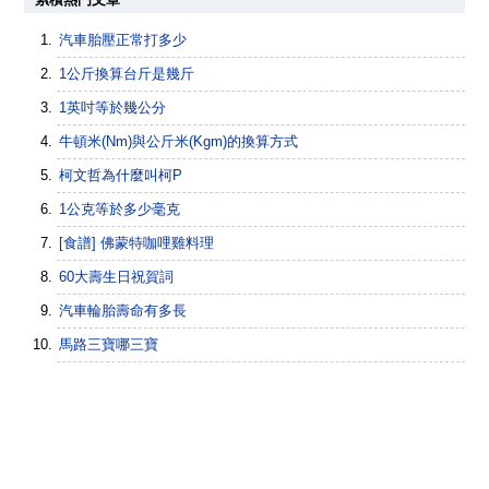
汽車胎壓正常打多少
1公斤換算台斤是幾斤
1英吋等於幾公分
牛頓米(Nm)與公斤米(Kgm)的換算方式
柯文哲為什麼叫柯P
1公克等於多少毫克
[食譜] 佛蒙特咖哩雞料理
60大壽生日祝賀詞
汽車輪胎壽命有多長
馬路三寶哪三寶