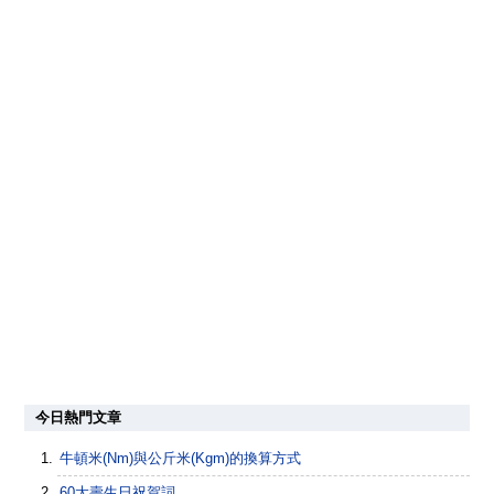
今日熱門文章
牛頓米(Nm)與公斤米(Kgm)的換算方式
60大壽生日祝賀詞