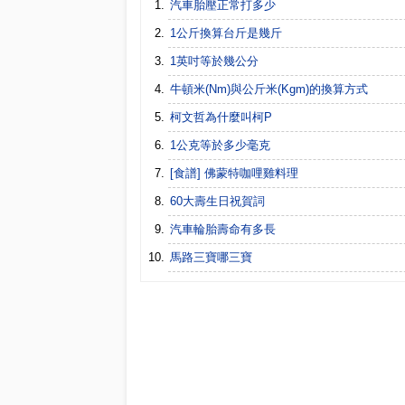
汽車胎壓正常打多少
1公斤換算台斤是幾斤
1英吋等於幾公分
牛頓米(Nm)與公斤米(Kgm)的換算方式
柯文哲為什麼叫柯P
1公克等於多少毫克
[食譜] 佛蒙特咖哩雞料理
60大壽生日祝賀詞
汽車輪胎壽命有多長
馬路三寶哪三寶