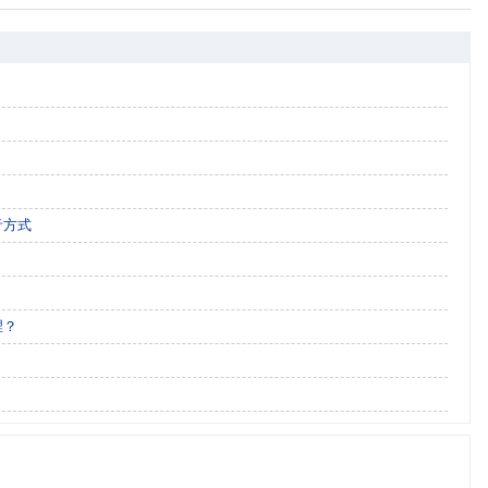
音方式
裡？