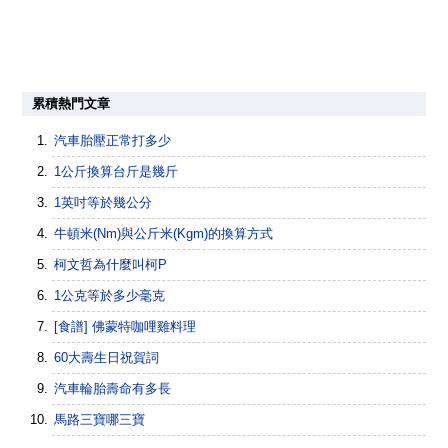
累積熱門文章
汽車胎壓正常打多少
1公斤換算台斤是幾斤
1英吋等於幾公分
牛頓米(Nm)與公斤米(Kgm)的換算方式
柯文哲為什麼叫柯P
1公克等於多少毫克
[食譜] 佛蒙特咖哩雞料理
60大壽生日祝賀詞
汽車輪胎壽命有多長
馬路三寶哪三寶