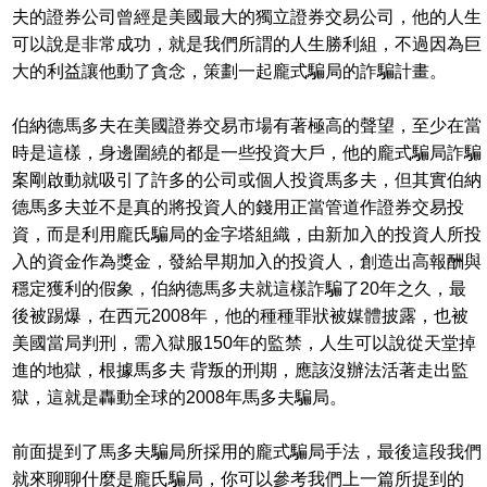
夫的證券公司曾經是美國最大的獨立證券交易公司，他的人生
可以說是非常成功，就是我們所謂的人生勝利組，不過因為巨
大的利益讓他動了貪念，策劃一起龐式騙局的詐騙計畫。
伯納德馬多夫在美國證券交易市場有著極高的聲望，至少在當
時是這樣，身邊圍繞的都是一些投資大戶，他的龐式騙局詐騙
案剛啟動就吸引了許多的公司或個人投資馬多夫，但其實伯納
德馬多夫並不是真的將投資人的錢用正當管道作證券交易投
資，而是利用龐氏騙局的金字塔組織，由新加入的投資人所投
入的資金作為獎金，發給早期加入的投資人，創造出高報酬與
穩定獲利的假象，伯納德馬多夫就這樣詐騙了20年之久，最
後被踢爆，在西元2008年，他的種種罪狀被媒體披露，也被
美國當局判刑，需入獄服150年的監禁，人生可以說從天堂掉
進的地獄，根據馬多夫 背叛的刑期，應該沒辦法活著走出監
獄，這就是轟動全球的2008年馬多夫騙局。
前面提到了馬多夫騙局所採用的龐式騙局手法，最後這段我們
就來聊聊什麼是龐氏騙局，你可以參考我們上一篇所提到的