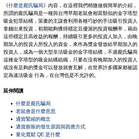
《
什麼是龐氏騙局
》內容，在這裡我們稍微做個簡單的介紹，
所謂的龐氏騙局是一種與台灣早期老鼠會相當類似的金字塔型
吸金犯罪結構，策畫的主謀會利用各種巧妙的手法吸引投資人
拿錢出來投資，初期能夠獲得穩定且優渥的投資報酬率，藉由
這些穩定且高收益的報酬，持續吸引更多的投資人加入，由晚
期加入的投資人所投入的資金，來作為獎金發放給早期加入的
投資人，成為一個大型非法吸金的金字塔結構，不過龐氏騙局
這種金字塔型的吸金結構組織，只要在沒有晚期加入的投資人
或沒有足夠的獎金可以發放就會瓦解，在世界許多國家都被認
定為違法吸金 行為，在台灣也是不允許的。
延伸閱讀
什麼是龐氏騙局
老鼠會是什麼意思
通貨緊縮的概念
通貨膨脹的發生原因與因應方式
量化寬鬆 QE 是什麼