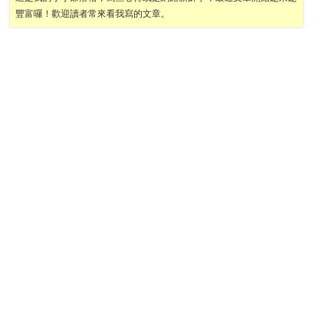
豐富囉！歡迎讀者常來看我寫的文章。