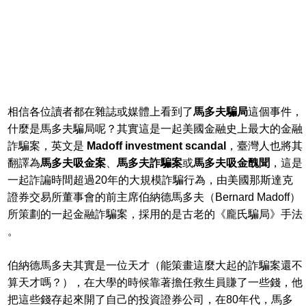
相信各位讀者都在雜誌或媒體上看到了
馬多夫騙局
這個事件，
什麼是馬多夫騙局呢？其實這是一起美國金融史上最大的金融
詐騙案，英文是
Madoff investment scandal
，臺灣人也將其
翻譯為
馬多夫吸金案
、
馬多夫詐騙案
或
馬多夫吸金醜聞
，這是
一起詐諞時間超過20年的大規模詐騙行為，由美國那斯達克
證券交易所董事會的前主席伯納德馬多夫（Bernard Madoff）
所策劃的一起金融詐騙案，採用的是古老的《龐氏騙局》手法
。
伯納德馬多夫其實是一位天才（能策畫這麼大起的詐騙案還不
算天才嗎？），在大學的時候靠著擔任救生員賺了一些錢，他
把這些錢存起來開了自己的投資證券公司，在80年代，馬多