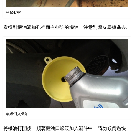
開起狀態
看得到機油添加孔裡面有些許的機油，注意別讓灰塵掉進去。
緩緩倒入機油
將機油打開後，順著機油口緩緩加入漏斗中，請勿傾倒過快，