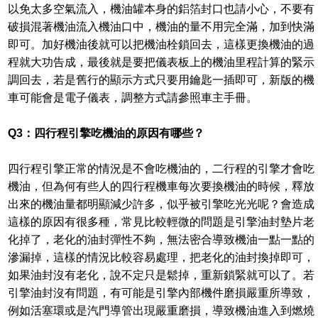
以免太多空氣流入，機油罐本身的鋁箔封口也請小心，不要有
破損混著機油流入機油口中，機油的量不用完全滿，加到快滿
即可。加好機油後就可以把機油栓鎖回去，這樣更換機油的過
程就大功告成，最後就是要把儀表板上的機油里程計算的緊示
調回去，若是舊行的顯示方式只要用鑰匙一插即可，新版的機
車可能會是電子儀表，調整方式請參照車主手冊。
Q3：四行程引擎吃機油的原因有哪些？
四行程引擎正常的情況是不會吃機油的，二行程的引擎才會吃
機油，但為何有些人的四行程機車每次要換機油的時候，釋放
出來的機油量都明顯減少許多，似乎被引擎吃光光呢？會造成
這樣的原因有很多種，常見比較輕微的問題是引擎油封墊片老
化掉了，老化的油封彈性不夠，無法密合導致機油一點一點的
滲漏掉，這樣的情況比較容易處理，把老化的油封換掉即可，
如果油封沒有老化，說不定只是鬆掉，重新鎖緊就可以了。若
引擎油封沒有問題，有可能是引擎內部機件磨損嚴重所導致，
例如活塞環或是汽門導管出現嚴重磨損，導致機油進入到燃燒