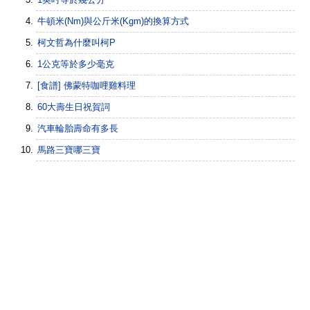
牛頓米(Nm)與公斤米(Kgm)的換算方式
柯文哲為什麼叫柯P
1公克等於多少毫克
[食譜] 佛蒙特咖哩雞料理
60大壽生日祝賀詞
汽車輪胎壽命有多長
馬路三寶哪三寶