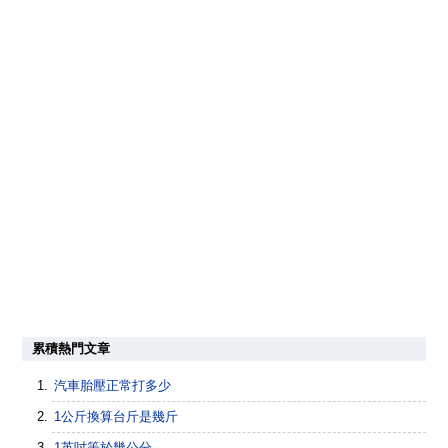
累積熱門文章
汽車胎壓正常打多少
1公斤換算台斤是幾斤
1英吋等於幾公分