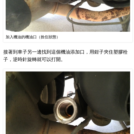
加入機油的機油口（拴住狀態）
接著到車子另一邊找到這個機油添加口，用鉗子夾住塑膠栓
子，逆時針旋轉就可以打開。