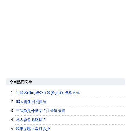
今日熱門文章
牛頓米(Nm)與公斤米(Kgm)的換算方式
60大壽生日祝賀詞
三個魚是什麼字？注音這樣拚
吃人蔘會退奶嗎？
汽車胎壓正常打多少