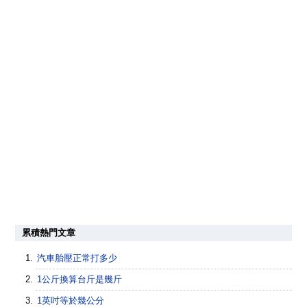
累積熱門文章
汽車胎壓正常打多少
1公斤換算台斤是幾斤
1英吋等於幾公分