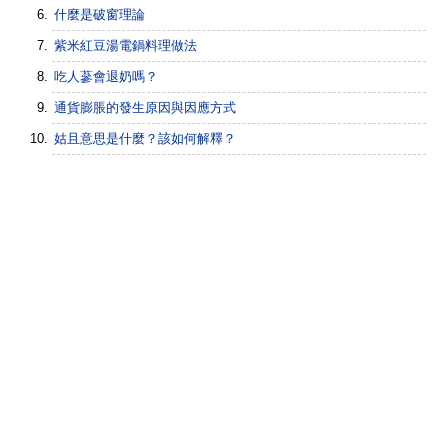
什麼是破窗理論
紫米紅豆湯電鍋料理做法
吃人蔘會退奶嗎？
通貨膨脹的發生原因與因應方式
姑且意思是什麼？該如何解釋？