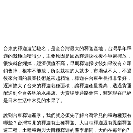
台東的釋迦遠近馳名，是全台灣最大的釋迦產地，台灣早年釋
迦的栽種面積很少，主要原因是因為釋迦採收後不容易擺放，
很快就會爛掉，經濟價值不高，早期釋迦採收後如果沒有立即
銷售掉，根本不能放，所以栽種的人就少，市場做不大，不過
後來台灣的農業技術越來越精進，釋迦在台東生長得非常好，
逐漸擴大了台東的釋迦栽種面積，讓釋迦產量提高，透過貨運
配送到全台各地的水果店、大賣場等通路銷售，釋迦現在已經
是日常生活中常見的水果了。
說到台東釋迦產季，我們就必須先了解台灣常見的釋迦種類有
哪些？台灣常見的釋迦有土種釋迦、大目種釋迦還有鳳梨釋迦
這三種，土種釋迦與大目種釋迦的產季相同，大約在每年的7