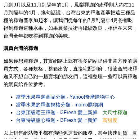
月到9月以及11月到隔年的1月，鳳梨釋迦的產季則大約在11
月到隔年的4月，換句話說，台灣台東的釋迦產季把這三種品
種的釋迦產季加起來，讓我們從每年的7月到隔年4月份都吃
得到釋迦這種水果，如果農業技術再繼續改良，相信在未來，
台灣全年都吃得到釋迦的美味。
購買台灣的釋迦
如果你想買釋迦，其實網路上就有很多網站提供非常方便的購
買方式，各種規格，整箱出貨，直接宅配到府，很適合想吃釋
迦又不想自己跑一趟賣場的朋友們，這裡整理一些可以買釋迦
的網頁給各位參考。
當季水果釋迦商品分類 - Yahoo!奇摩購物中心
當季水果的釋迦規格分類 - momo購物網
台東頂級霸王釋迦 - i3Fresh 愛上新鮮
大尺寸釋迦
台東特級甜心釋迦 - i3Fresh 愛上新鮮
高甜度
以上銷售網站幾乎都有滿額免運費的服務，甚至快速到貨，真