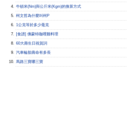
牛頓米(Nm)與公斤米(Kgm)的換算方式
柯文哲為什麼叫柯P
1公克等於多少毫克
[食譜] 佛蒙特咖哩雞料理
60大壽生日祝賀詞
汽車輪胎壽命有多長
馬路三寶哪三寶