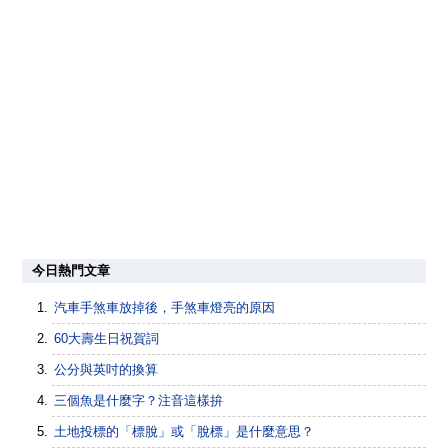
今日熱門文章
汽車手煞車放掉後，手煞車燈亮的原因
60大壽生日祝賀詞
公分與英吋的換算
三個魚是什麼字？注音這樣拚
土地投標的「標脫」或「脫標」是什麼意思？