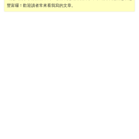
豐富囉！歡迎讀者常來看我寫的文章。