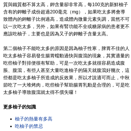
質與鐵質都不算太高，鉀含量卻非常高，每100克的新鮮柚子
含有的鉀離子成份超過200毫克（mg），如果吃太多將會導
致體內的鉀離子比例過高，造成體內微量元素失調，當然不可
以一次吃太多，另外，如果有腎功能不全或糖尿病的患者更不
應該吃柚子，主要也是因為又子的鉀離子含量太高。
第二個柚子不能吃太多的原因是因為柚子性寒，脾胃不佳的人
吃太多柚子容易發生腸胃蠕動過快與腹瀉的現象，其實適量的
吃些柚子對排便很有幫助，可是一次吃太多就很容易造成腹
脹、腹瀉，有些人甚至大量吃進柚子的隔天就腹瀉好幾次，這
些都是吃太多柚子所造成的反效果，所以才說適可而止，中秋
節吃了一大堆烤肉，吃些柚子幫助腸胃乳動是合理的，可是吃
太多柚子導致腹瀉就太得不償失囉！
更多柚子的知識
柚子的熱量有多高
吃柚子的禁忌