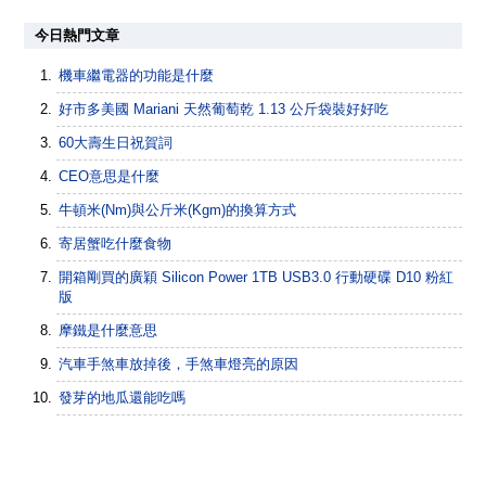
今日熱門文章
機車繼電器的功能是什麼
好市多美國 Mariani 天然葡萄乾 1.13 公斤袋裝好好吃
60大壽生日祝賀詞
CEO意思是什麼
牛頓米(Nm)與公斤米(Kgm)的換算方式
寄居蟹吃什麼食物
開箱剛買的廣穎 Silicon Power 1TB USB3.0 行動硬碟 D10 粉紅
版
摩鐵是什麼意思
汽車手煞車放掉後，手煞車燈亮的原因
發芽的地瓜還能吃嗎