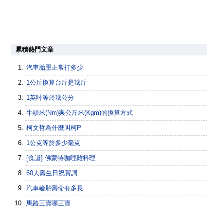
累積熱門文章
汽車胎壓正常打多少
1公斤換算台斤是幾斤
1英吋等於幾公分
牛頓米(Nm)與公斤米(Kgm)的換算方式
柯文哲為什麼叫柯P
1公克等於多少毫克
[食譜] 佛蒙特咖哩雞料理
60大壽生日祝賀詞
汽車輪胎壽命有多長
馬路三寶哪三寶